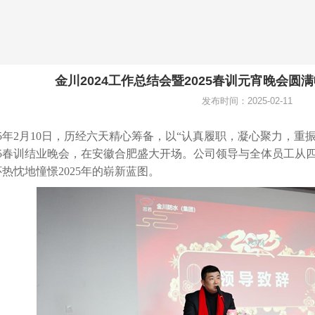
金川2024工作总结会暨2025春训元宵晚会
发布时间：2025-02-11
5
年
2
月
10
日，历经六天精心筹备，以“认真履职，凝心聚力，重
5
春训结业晚会，在安徽合肥盛大开场。公司领导与全体员工从
怀热忱地憧憬
2025
年的崭新蓝图。