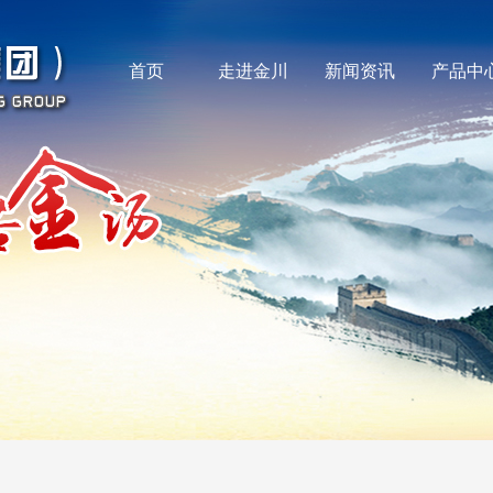
首页
走进金川
新闻资讯
产品中