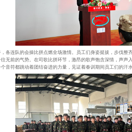
午，各连队的会操比拼点燃全场激情。员工们身姿挺拔，步伐整
一往无前的气势。在司歌比拼环节，激昂的歌声饱含深情，声声
一个音符都跳动着团结奋进的力量，见证着春训期间员工们的汗