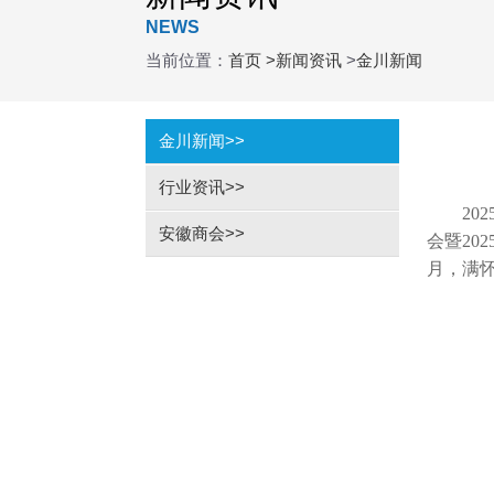
NEWS
当前位置：
首页
>
新闻资讯
>
金川新闻
金川新闻
>>
行业资讯
>>
202
安徽商会
>>
会暨
202
月，满