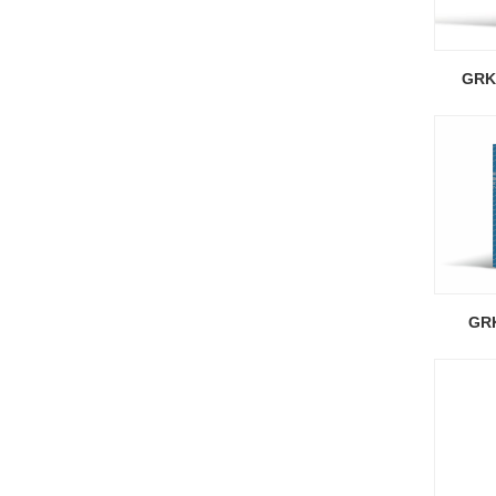
GR
GR