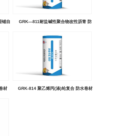
湿铺自
GRK—811耐盐碱性聚合物改性沥青 防
水卷材
水卷材
GRK-814 聚乙烯丙(涤)纶复合 防水卷材